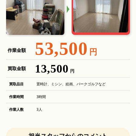
53,500
円
作業金額
13,500
買取金額
円
買取品目
置時計、ミシン、絵画、パークゴルフなど
作業時間
3時間
作業人数
3人
担当スタッフからのコメント