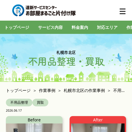
トップページ
サービス内容
料金案内
対応エリア
作
札幌市北区
不用品整理・買取
トップページ
作業事例
札幌市北区の作業事例
不用品整理・買取
不用品整理
買取
2026.06.17
Before
After