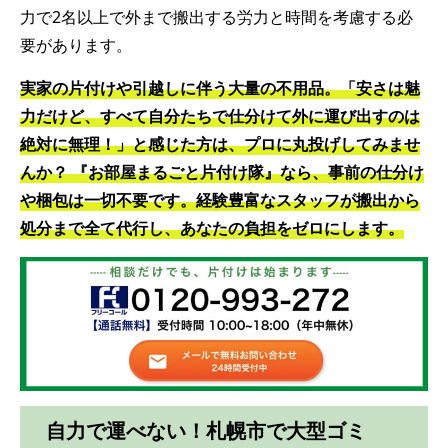
力で2名以上で外まで搬出する労力と時間を考慮する必
要があります。
実家の片付けや引越しに伴う大量の不用品。「安さは魅
力だけど、すべて自分たちで仕分けて外に運び出すのは
絶対に無理！」と感じた方は、プロに丸投げしてみませ
んか？ 『お部屋まるごと片付け隊』なら、事前の仕分け
や梱包は一切不要です。経験豊富なスタッフが搬出から
処分まで全て代行し、あなたの負担をゼロにします。
自力で運べない！札幌市で大型ゴミ