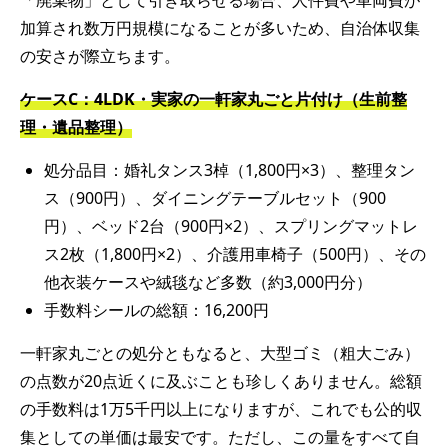
加算され数万円規模になることが多いため、自治体収集
の安さが際立ちます。
ケース
C
：
4LDK
・実家の一軒家丸ごと片付け（生前整
理・遺品整理）
処分品目：婚礼タンス3棹（1,800円×3）、整理タン
ス（900円）、ダイニングテーブルセット（900
円）、ベッド2台（900円×2）、スプリングマットレ
ス2枚（1,800円×2）、介護用車椅子（500円）、その
他衣装ケースや絨毯など多数（約3,000円分）
手数料シールの総額：16,200円
一軒家丸ごとの処分ともなると、大型ゴミ（粗大ごみ）
の点数が20点近くに及ぶことも珍しくありません。総額
の手数料は1万5千円以上になりますが、これでも公的収
集としての単価は最安です。ただし、この量をすべて自