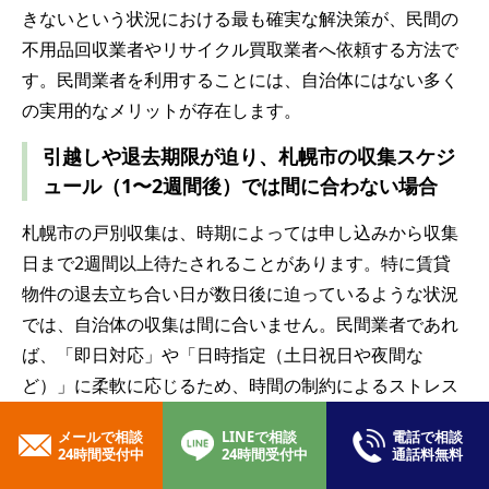
きないという状況における最も確実な解決策が、民間の
不用品回収業者やリサイクル買取業者へ依頼する方法で
す。民間業者を利用することには、自治体にはない多く
の実用的なメリットが存在します。
引越しや退去期限が迫り、札幌市の収集スケジ
ュール（1〜2週間後）では間に合わない場合
札幌市の戸別収集は、時期によっては申し込みから収集
日まで2週間以上待たされることがあります。特に賃貸
物件の退去立ち合い日が数日後に迫っているような状況
では、自治体の収集は間に合いません。民間業者であれ
ば、「即日対応」や「日時指定（土日祝日や夜間な
ど）」に柔軟に応じるため、時間の制約によるストレス
を完全に解消できます。
メールで相談
LINEで相談
電話で相談
24時間受付中
24時間受付中
通話料無料
古物営業法に基づく「古物商許可」を持つ業者